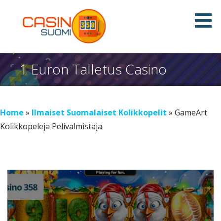
S
k
i
Suomi Casino 358
p
t
1 Euron Talletus Casino
o
c
o
Home
»
Ilmaiset Suomalaiset Kolikkopelit
»
GameArt
n
Kolikkopeleja Pelivalmistaja
t
e
n
t