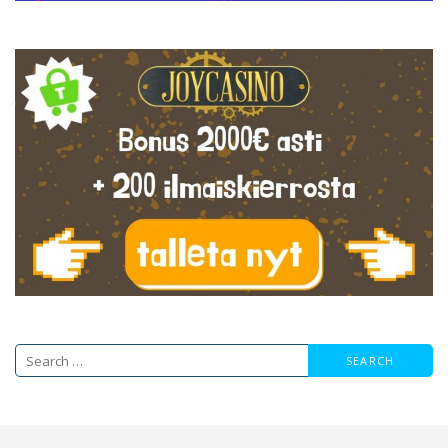
S
e
a
r