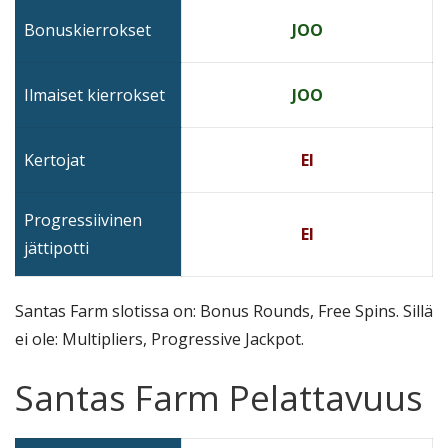
Bonuskierrokset
JOO
Ilmaiset kierrokset
JOO
Kertojat
EI
Progressiivinen
EI
jättipotti
Santas Farm slotissa on: Bonus Rounds, Free Spins. Sillä
ei ole: Multipliers, Progressive Jackpot.
Santas Farm Pelattavuus