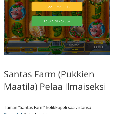
PELAA ILMAISEKSI
PELAA OIKEALLA
Santas Farm (Pukkien
Maatila) Pelaa Ilmaiseksi
Tämän “Santas Farm” kolikkopeli saa virtansa