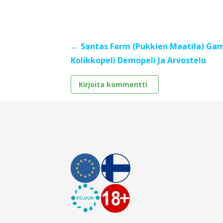
← Santas Farm (Pukkien Maatila) Ga
Kolikkopeli Demopeli Ja Arvostelu
Kirjoita kommentti