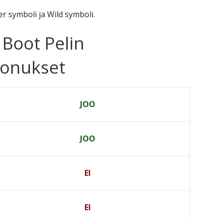
r symboli ja Wild symboli.
Boot Pelin
Bonukset
JOO
JOO
EI
EI