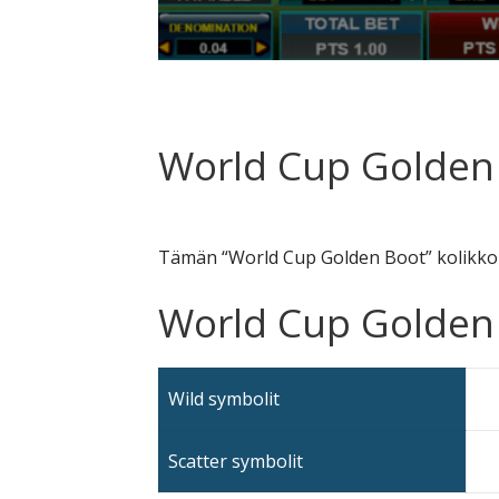
World Cup Golden 
Tämän “World Cup Golden Boot” kolikkop
World Cup Golden
Wild symbolit
Scatter symbolit