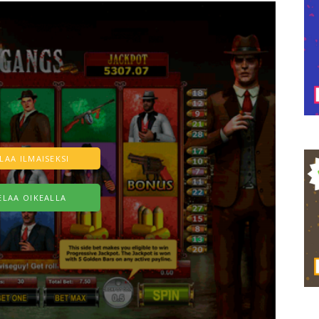
LAA ILMAISEKSI
ELAA OIKEALLA