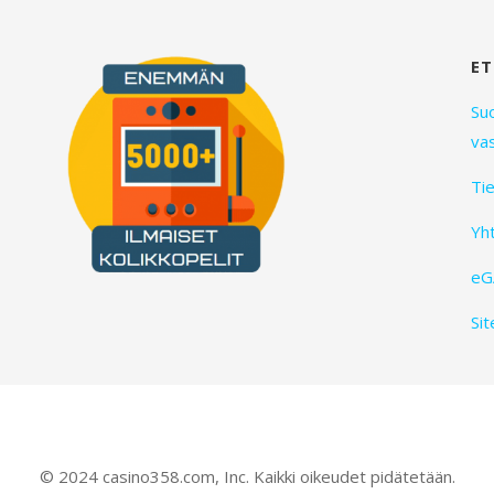
ET
Su
va
Ti
Yh
eG
Si
© 2024 casino358.com, Inc. Kaikki oikeudet pidätetään.