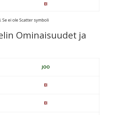
EI
 Se ei ole Scatter symboli
lin Ominaisuudet ja
JOO
EI
EI