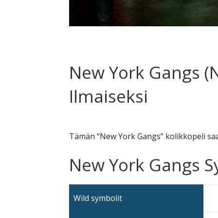
New York Gangs (N
Ilmaiseksi
Tämän “New York Gangs” kolikkopeli sa
New York Gangs S
Wild symbolit