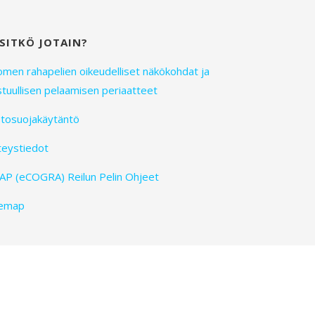
SITKÖ JOTAIN?
omen rahapelien oikeudelliset näkökohdat ja
stuullisen pelaamisen periaatteet
etosuojakäytäntö
teystiedot
AP (eCOGRA) Reilun Pelin Ohjeet
temap