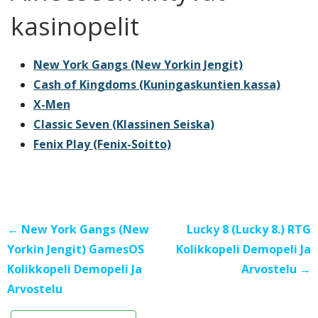
kasinopelit
New York Gangs (New Yorkin Jengit)
Cash of Kingdoms (Kuningaskuntien kassa)
X-Men
Classic Seven (Klassinen Seiska)
Fenix Play (Fenix-Soitto)
← New York Gangs (New
Lucky 8 (Lucky 8.) RTG
Yorkin Jengit) GamesOS
Kolikkopeli Demopeli Ja
Kolikkopeli Demopeli Ja
Arvostelu →
Arvostelu