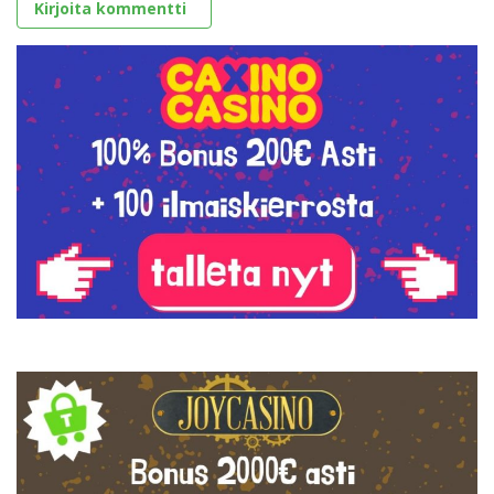
Kirjoita kommentti