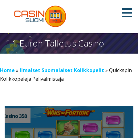
S
k
i
Suomi Casino 358
p
t
1 Euron Talletus Casino
o
c
o
Home
»
Ilmaiset Suomalaiset Kolikkopelit
»
Quickspin
n
Kolikkopeleja Pelivalmistaja
t
e
n
t