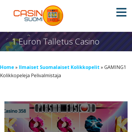
S
k
i
Suomi Casino 358
p
t
1 Euron Talletus Casino
o
c
o
Home
»
Ilmaiset Suomalaiset Kolikkopelit
»
GAMING1
n
Kolikkopeleja Pelivalmistaja
t
e
n
t