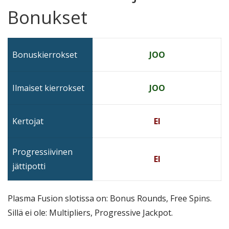
Bonukset
Bonuskierrokset
JOO
Ilmaiset kierrokset
JOO
Kertojat
EI
Progressiivinen
EI
jättipotti
Plasma Fusion slotissa on: Bonus Rounds, Free Spins.
Sillä ei ole: Multipliers, Progressive Jackpot.