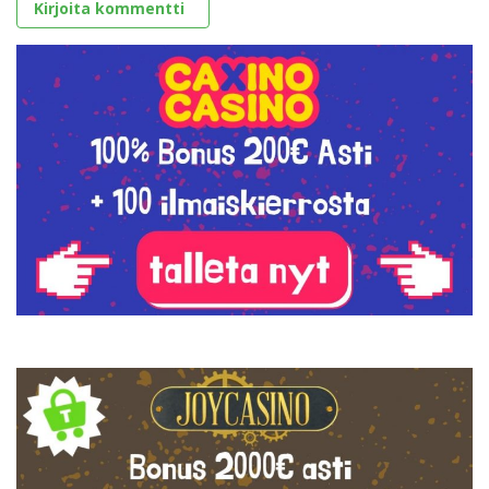
Kirjoita kommentti