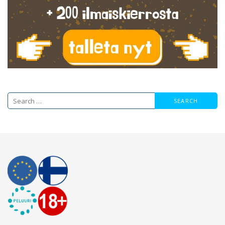
S
e
a
r
c
h
f
o
r