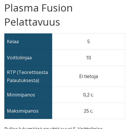
Plasma Fusion
Pelattavuus
Kelaa
5
Voittolinjaa
10
RTP (Teorettisesta
Ei tietoja
Palautuksesta)
Minimipanos
0,2 c.
Maksimipanos
25 c.
Rullaa lukumäärä on yhtä suuri 5. Voittolinjaa