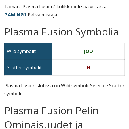
Tämän “Plasma Fusion” kolikkopeli saa virtansa
GAMING1
Pelivalmistaja.
Plasma Fusion Symbolia
Wild symbolit
JOO
Scatter symbolit
EI
Plasma Fusion slotissa on Wild symboli. Se ei ole Scatter
symboli
Plasma Fusion Pelin
Ominaisuudet ja