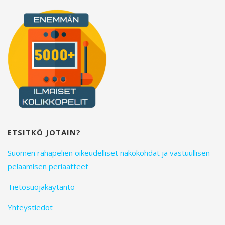
:
ETSITKÖ JOTAIN?
Suomen rahapelien oikeudelliset näkökohdat ja vastuullisen
pelaamisen periaatteet
Tietosuojakäytäntö
Yhteystiedot