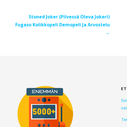
Stoned Joker (Pilvessä Oleva Jokeri)
Fugaso Kolikkopeli Demopeli Ja Arvostelu
→
ET
Su
va
Ti