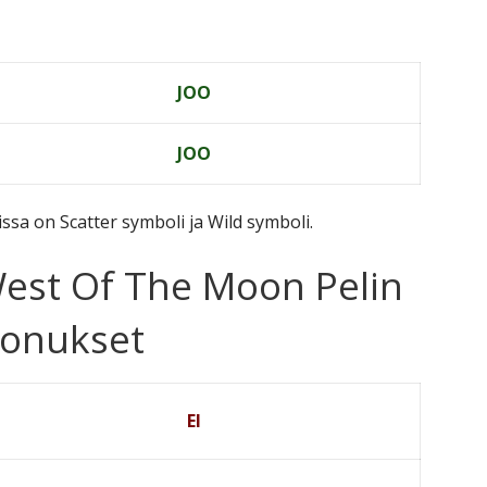
JOO
JOO
sa on Scatter symboli ja Wild symboli.
West Of The Moon Pelin
Bonukset
EI