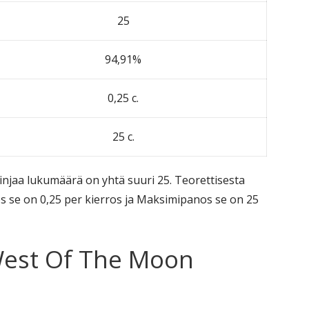
25
94,91%
0,25 c.
25 c.
linjaa lukumäärä on yhtä suuri 25. Teorettisesta
 se on 0,25 per kierros ja Maksimipanos se on 25
West Of The Moon