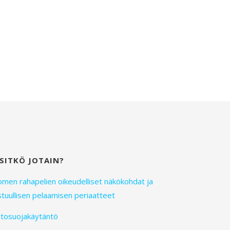
SITKÖ JOTAIN?
omen rahapelien oikeudelliset näkökohdat ja
stuullisen pelaamisen periaatteet
etosuojakäytäntö