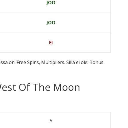
JOO
JOO
EI
a on: Free Spins, Multipliers. Sillä ei ole: Bonus
West Of The Moon
5