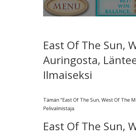
East Of The Sun, 
Auringosta, Länte
Ilmaiseksi
Tämän “East Of The Sun, West Of The Mo
Pelivalmistaja.
East Of The Sun, 