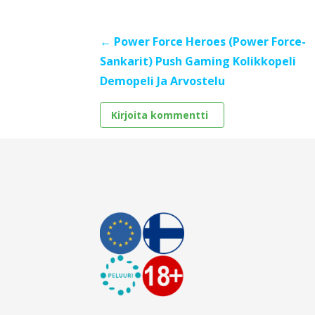
← Power Force Heroes (Power Force-
Sankarit) Push Gaming Kolikkopeli
Demopeli Ja Arvostelu
Kirjoita kommentti