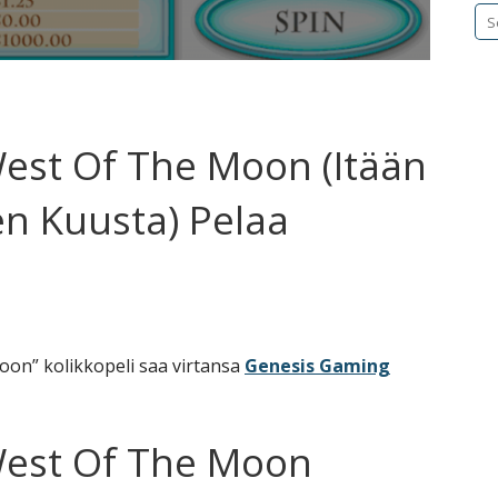
S
e
a
r
c
West Of The Moon (Itään
h
en Kuusta) Pelaa
f
o
r
:
on” kolikkopeli saa virtansa
Genesis Gaming
West Of The Moon