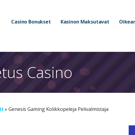
Casino Bonukset
Kasinon Maksutavat
Oikean
8
etus Casino
it
»
Genesis Gaming Kolikkopeleja Pelivalmistaja