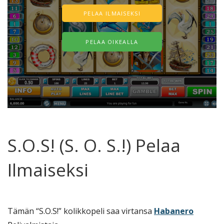
PELAA ILMAISEKSI
PELAA OIKEALLA
S.O.S! (S. O. S.!) Pelaa
Ilmaiseksi
Tämän “S.O.S!” kolikkopeli saa virtansa
Habanero