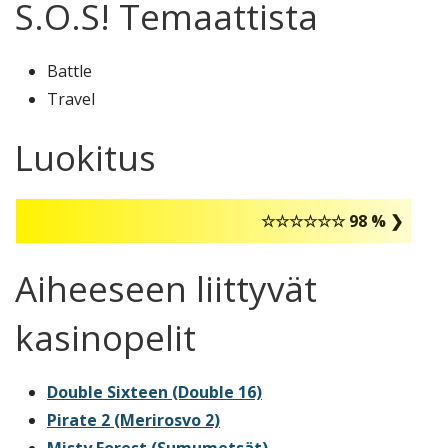
S.O.S! Temaattista
Battle
Travel
Luokitus
☆☆☆☆☆☆ 98 % ❯
Aiheeseen liittyvät
kasinopelit
Double Sixteen (Double 16)
Pirate 2 (Merirosvo 2)
Misty Forest (Sumumetsät)