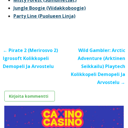
Jungle Boogie (Viidakkoboogie)
Party Line (Puolueen Linja)
← Pirate 2 (Merirosvo 2)
Wild Gambler: Arctic
Igrosoft Kolikkopeli
Adventure (Arktinen
Demopeli Ja Arvostelu
Seikkailu) Playtech
Kolikkopeli Demopeli Ja
Arvostelu →
Kirjoita kommentti