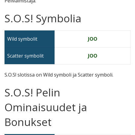
Pelivalmistaja.
S.O.S! Symbolia
Wild symbolit
JOO
Scatter symbolit
JOO
S.O.S! slotissa on Wild symboli ja Scatter symboli.
S.O.S! Pelin
Ominaisuudet ja
Bonukset