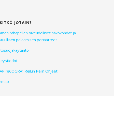
SITKÖ JOTAIN?
omen rahapelien oikeudelliset näkökohdat ja
stuullisen pelaamisen periaatteet
etosuojakäytäntö
teystiedot
AP (eCOGRA) Reilun Pelin Ohjeet
temap