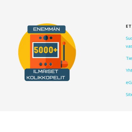
ET
Su
va
Ti
Yh
eG
Si