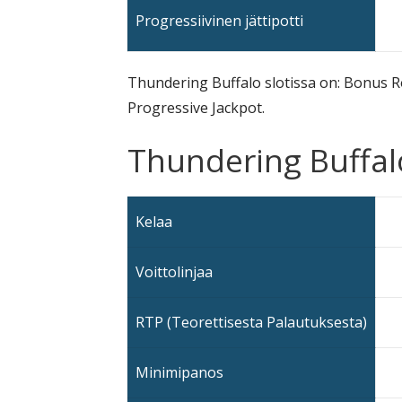
Progressiivinen jättipotti
Thundering Buffalo slotissa on: Bonus Roun
Progressive Jackpot.
Thundering Buffal
Kelaa
Voittolinjaa
RTP (Teorettisesta Palautuksesta)
Minimipanos