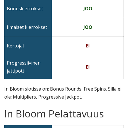
Bonuskierrokset
JOO
Ilmaiset kierrokset
JOO
Kertojat
EI
Progressiivinen
EI
jättipotti
In Bloom slotissa on: Bonus Rounds, Free Spins. Sillä ei
ole: Multipliers, Progressive Jackpot.
In Bloom Pelattavuus