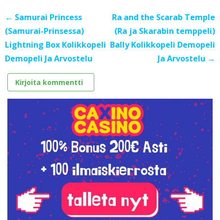
← Samurai Princess
Ra and the Scarab Temple
(Samurai-Prinsessa)
(Ra ja Skarabin temppeli)
Lightning Box Kolikkopeli
Bally Kolikkopeli Demopeli
Demopeli Ja Arvostelu
Ja Arvostelu →
Kirjoita kommentti