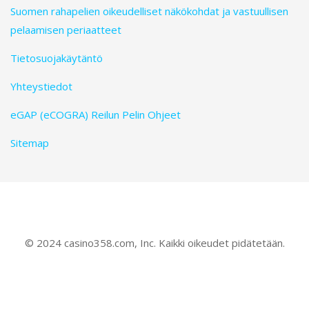
Suomen rahapelien oikeudelliset näkökohdat ja vastuullisen
pelaamisen periaatteet
Tietosuojakäytäntö
Yhteystiedot
eGAP (eCOGRA) Reilun Pelin Ohjeet
Sitemap
© 2024 casino358.com, Inc. Kaikki oikeudet pidätetään.