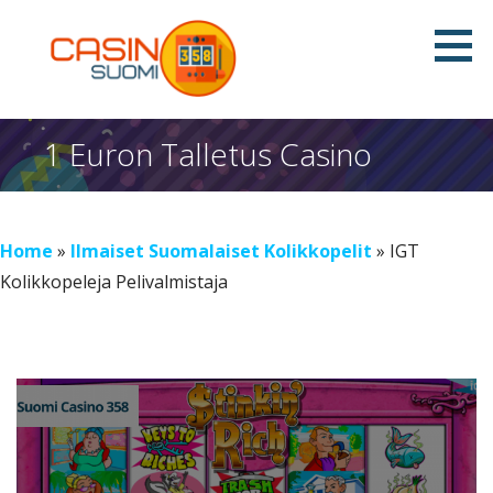
S
k
i
Suomi Casino 358
p
t
1 Euron Talletus Casino
o
c
o
Home
»
Ilmaiset Suomalaiset Kolikkopelit
»
IGT
n
Kolikkopeleja Pelivalmistaja
t
e
n
t