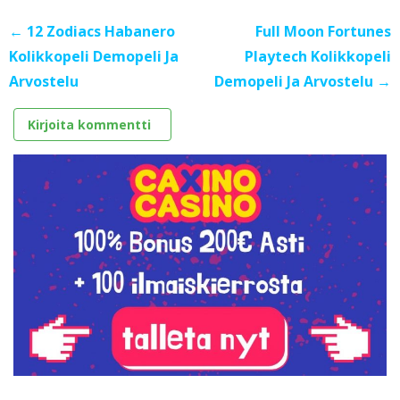
← 12 Zodiacs Habanero
Full Moon Fortunes
Kolikkopeli Demopeli Ja
Playtech Kolikkopeli
Arvostelu
Demopeli Ja Arvostelu →
Kirjoita kommentti