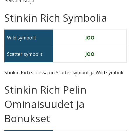
Pelivalmistaja.
Stinkin Rich Symbolia
Wild symbolit
JOO
Scatter symbolit
JOO
Stinkin Rich slotissa on Scatter symboli ja Wild symboli.
Stinkin Rich Pelin
Ominaisuudet ja
Bonukset