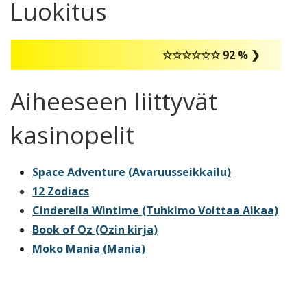
Luokitus
☆☆☆☆☆☆ 92 % ❯
Aiheeseen liittyvät
kasinopelit
Space Adventure (Avaruusseikkailu)
12 Zodiacs
Cinderella Wintime (Tuhkimo Voittaa Aikaa)
Book of Oz (Ozin kirja)
Moko Mania (Mania)