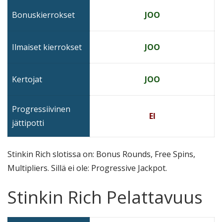
Bonuskierrokset
JOO
Ilmaiset kierrokset
JOO
Kertojat
JOO
Progressiivinen
EI
jättipotti
Stinkin Rich slotissa on: Bonus Rounds, Free Spins,
Multipliers. Sillä ei ole: Progressive Jackpot.
Stinkin Rich Pelattavuus