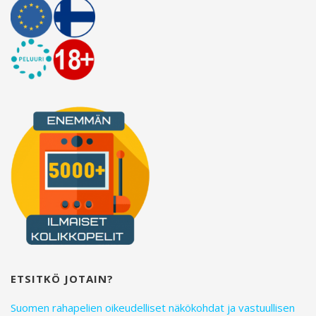
h
f
o
r
:
ETSITKÖ JOTAIN?
Suomen rahapelien oikeudelliset näkökohdat ja vastuullisen