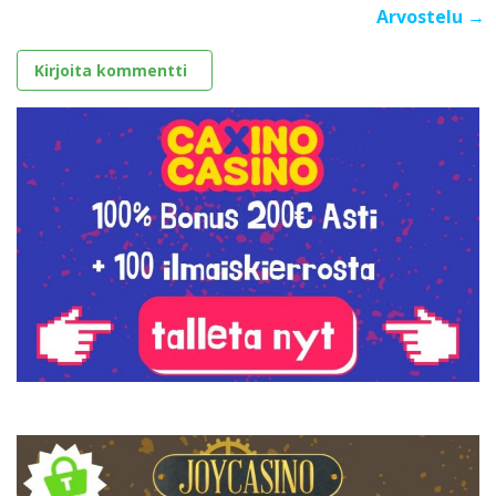
Arvostelu →
Kirjoita kommentti