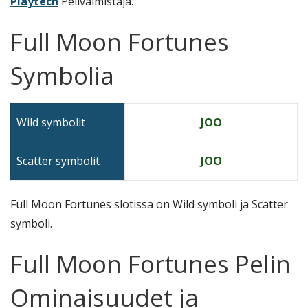
Playtech
Pelivalmistaja.
Full Moon Fortunes
Symbolia
Wild symbolit
JOO
Scatter symbolit
JOO
Full Moon Fortunes slotissa on Wild symboli ja Scatter
symboli.
Full Moon Fortunes Pelin
Ominaisuudet ja