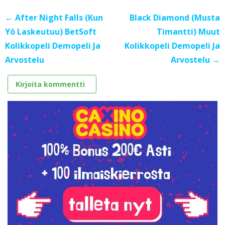
← After Night Falls (Kun
Black Diamond (Musta
Yö Laskeutuu) BetSoft
Timantti) Muut
Kolikkopeli Demopeli Ja
Kolikkopeli Demopeli Ja
Arvostelu
Arvostelu →
Kirjoita kommentti