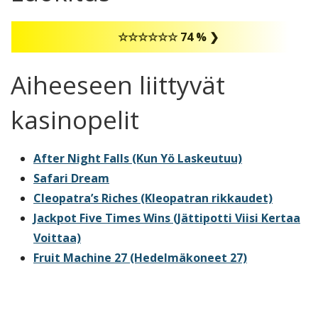
☆☆☆☆☆☆ 74 % ❯
Aiheeseen liittyvät
kasinopelit
After Night Falls (Kun Yö Laskeutuu)
Safari Dream
Cleopatra’s Riches (Kleopatran rikkaudet)
Jackpot Five Times Wins (Jättipotti Viisi Kertaa
Voittaa)
Fruit Machine 27 (Hedelmäkoneet 27)