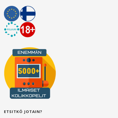
c
h
f
o
r
:
ETSITKÖ JOTAIN?