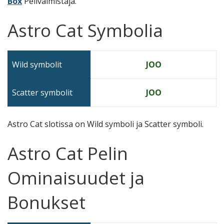
Box
Pelivalmistaja.
Astro Cat Symbolia
Wild symbolit
JOO
Scatter symbolit
JOO
Astro Cat slotissa on Wild symboli ja Scatter symboli.
Astro Cat Pelin
Ominaisuudet ja
Bonukset