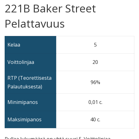
221B Baker Street
Pelattavuus
Kelaa
5
Voittolinjaa
20
RTP (Teorettisesta
96%
Palautuksesta)
Minimipanos
0,01 c.
Maksimipanos
40 c.
Rullaa lukumäärä on yhtä suuri 5. Voittolinjaa