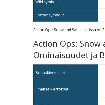
Wild symbolit
Scatter symbolit
Action Ops: Snow and Sable slotissa on Sc
Action Ops: Snow 
Ominaisuudet ja 
Bonuskierrokset
Ilmaiset kierrokset