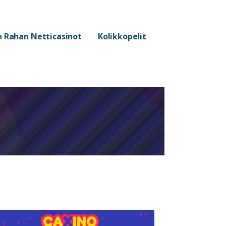
 Rahan Netticasinot
Kolikkopelit