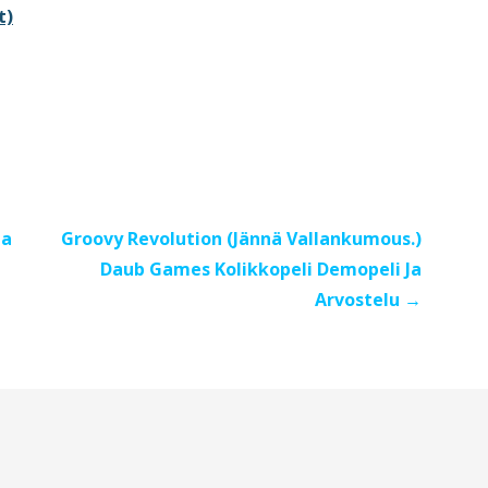
t)
Ja
Groovy Revolution (Jännä Vallankumous.)
Daub Games Kolikkopeli Demopeli Ja
Arvostelu →