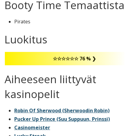
Booty Time Temaattista
Pirates
Luokitus
☆☆☆☆☆☆ 76 % ❯
Aiheeseen liittyvät
kasinopelit
Robin Of Sherwood (Sherwoodin Robin)
Pucker Up Prince (Suu Suppuun, Prinssi)
Casinomeister
Lucky Streak