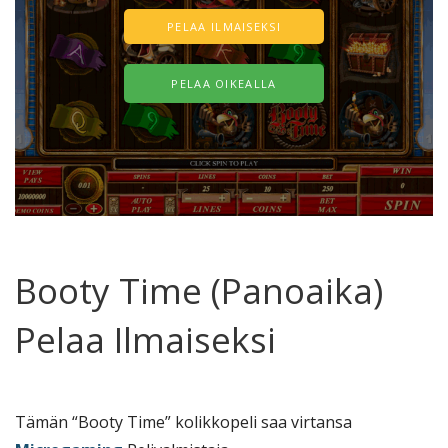
PELAA ILMAISEKSI
PELAA OIKEALLA
Booty Time (Panoaika)
Pelaa Ilmaiseksi
Tämän “Booty Time” kolikkopeli saa virtansa