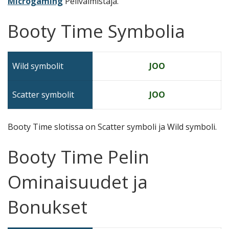
Microgaming
Pelivalmistaja.
Booty Time Symbolia
Wild symbolit
JOO
Scatter symbolit
JOO
Booty Time slotissa on Scatter symboli ja Wild symboli.
Booty Time Pelin
Ominaisuudet ja
Bonukset