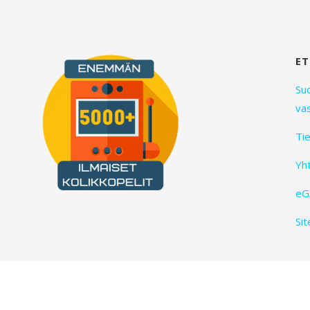
ET
Su
va
Ti
Yh
eG
Si