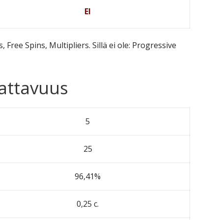
EI
ree Spins, Multipliers. Sillä ei ole: Progressive
attavuus
5
25
96,41%
0,25 c.