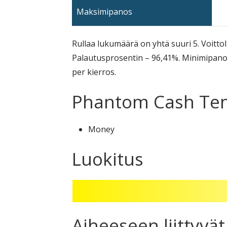
Maksimipanos
Rullaa lukumäärä on yhtä suuri 5. Voitto
Palautusprosentin – 96,41%. Minimipanos
per kierros.
Phantom Cash Tem
Money
Luokitus
Aiheeseen liittyvät