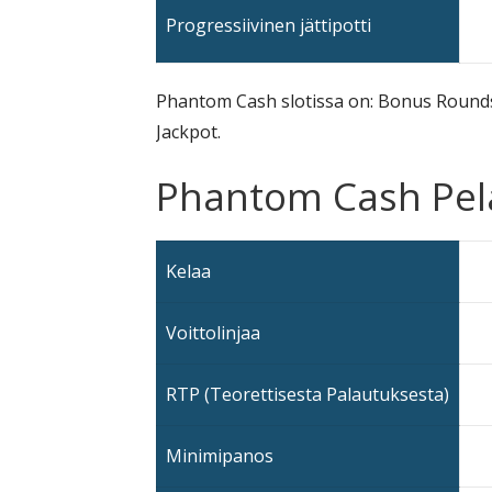
Progressiivinen jättipotti
Phantom Cash slotissa on: Bonus Rounds, F
Jackpot.
Phantom Cash Pel
Kelaa
Voittolinjaa
RTP (Teorettisesta Palautuksesta)
Minimipanos