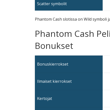
Scatter symbolit
Phantom Cash slotissa on Wild symboli ja
Phantom Cash Pel
Bonukset
Bonuskierrokset
Ilmaiset kierrokset
Kertojat