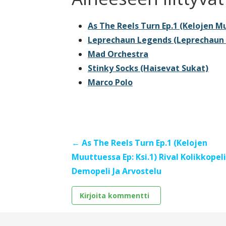
As The Reels Turn Ep.1 (Kelojen Mu
Leprechaun Legends (Leprechaun
Mad Orchestra
Stinky Socks (Haisevat Sukat)
Marco Polo
← As The Reels Turn Ep.1 (Kelojen
Muuttuessa Ep: Ksi.1) Rival Kolikkopeli
Demopeli Ja Arvostelu
Kirjoita kommentti