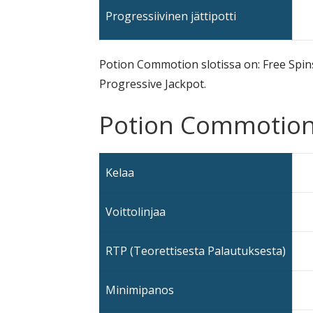
Progressiivinen jättipotti
Potion Commotion slotissa on: Free Spins,
Progressive Jackpot.
Potion Commotion
Kelaa
Voittolinjaa
RTP (Teorettisesta Palautuksesta)
Minimipanos