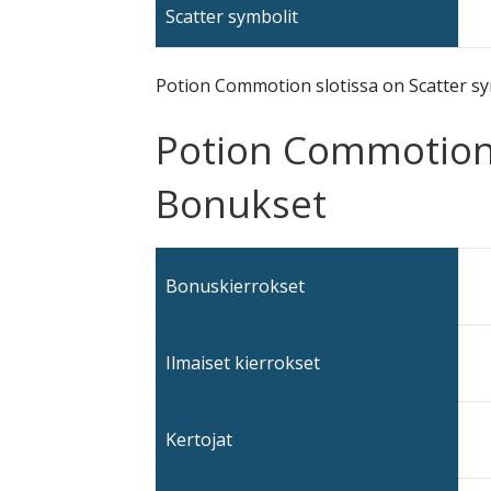
Scatter symbolit
Potion Commotion slotissa on Scatter sym
Potion Commotion 
Bonukset
Bonuskierrokset
Ilmaiset kierrokset
Kertojat