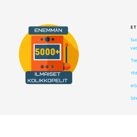
ET
Su
va
Ti
Yh
eG
Si