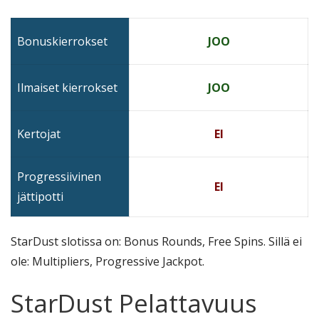
Bonuskierrokset
JOO
Ilmaiset kierrokset
JOO
Kertojat
EI
Progressiivinen
EI
jättipotti
StarDust slotissa on: Bonus Rounds, Free Spins. Sillä ei
ole: Multipliers, Progressive Jackpot.
StarDust Pelattavuus