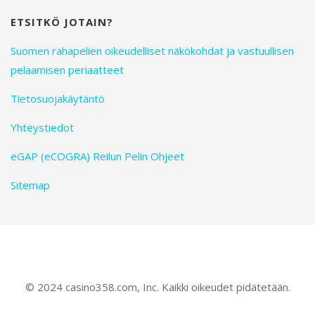
ETSITKÖ JOTAIN?
Suomen rahapelien oikeudelliset näkökohdat ja vastuullisen
pelaamisen periaatteet
Tietosuojakäytäntö
Yhteystiedot
eGAP (eCOGRA) Reilun Pelin Ohjeet
Sitemap
© 2024 casino358.com, Inc. Kaikki oikeudet pidätetään.