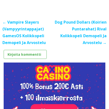
← Vampire Slayers
Dog Pound Dollars (Koirien
(Vampyyrintappajat)
Puntarahat) Rival
GamesOS Kolikkopeli
Kolikkopeli Demopeli Ja
Demopeli Ja Arvostelu
Arvostelu →
Kirjoita kommentti