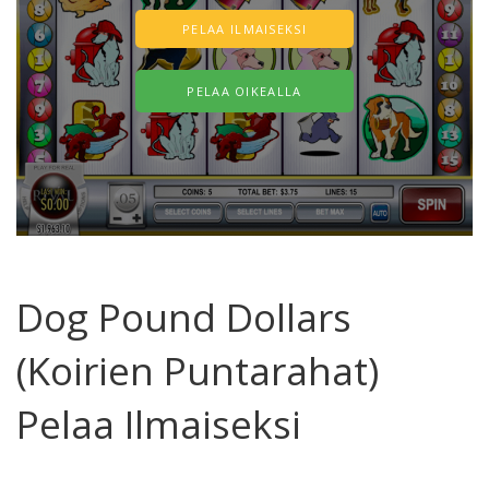
PELAA ILMAISEKSI
PELAA OIKEALLA
Dog Pound Dollars
(Koirien Puntarahat)
Pelaa Ilmaiseksi