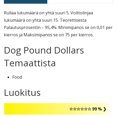
Rullaa lukumäärä on yhtä suuri 5. Voittolinjaa
lukumäärä on yhtä suuri 15. Teorettisesta
Palautusprosentin – 95,4%. Minimipanos se on 0,01 per
kierros ja Maksimipanos se on 75 per kierros.
Dog Pound Dollars
Temaattista
Food
Luokitus
☆☆☆☆☆☆ 99 % ❯