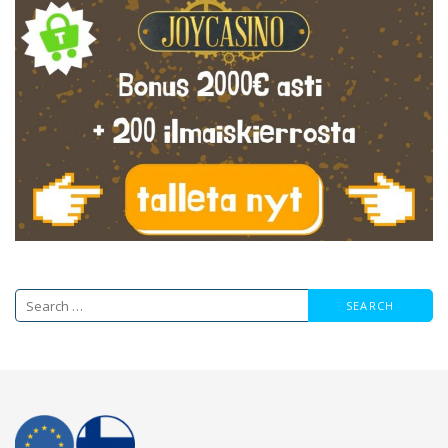
S
e
a
r
c
h