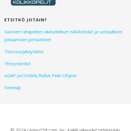
ETSITKÖ JOTAIN?
Suomen rahapelien oikeudelliset näkökohdat ja vastuullisen
pelaamisen periaatteet
Tietosuojakäytäntö
Yhteystiedot
eGAP (eCOGRA) Reilun Pelin Ohjeet
Sitemap
© 2024 casino358.com, Inc. Kaikki oikeudet pidätetään.