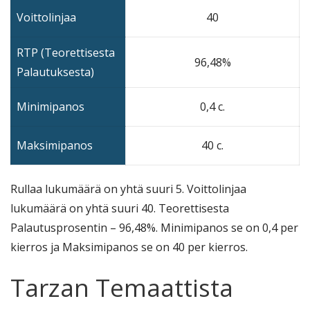
Voittolinjaa
40
RTP (Teorettisesta
96,48%
Palautuksesta)
Minimipanos
0,4 c.
Maksimipanos
40 c.
Rullaa lukumäärä on yhtä suuri 5. Voittolinjaa
lukumäärä on yhtä suuri 40. Teorettisesta
Palautusprosentin – 96,48%. Minimipanos se on 0,4 per
kierros ja Maksimipanos se on 40 per kierros.
Tarzan Temaattista