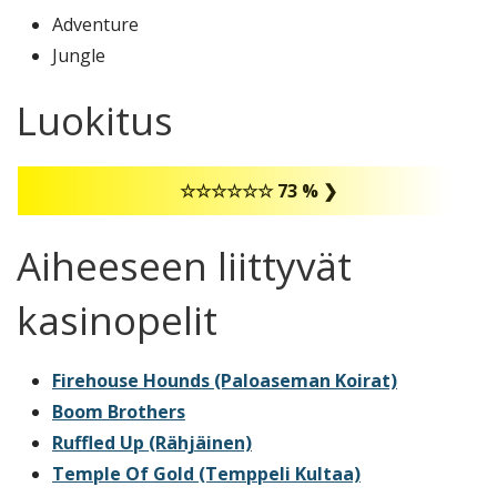
Adventure
Jungle
Luokitus
☆☆☆☆☆☆ 73 % ❯
Aiheeseen liittyvät
kasinopelit
Firehouse Hounds (Paloaseman Koirat)
Boom Brothers
Ruffled Up (Rähjäinen)
Temple Of Gold (Temppeli Kultaa)