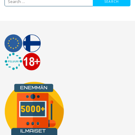
S
e
a
r
c
h
f
o
r
: