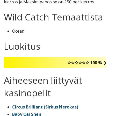
kierros ja Maksimipanos se on 150 per kierros.
Wild Catch Temaattista
Ocean
Luokitus
☆☆☆☆☆☆ 100 % ❯
Aiheeseen liittyvät
kasinopelit
Circus Brilliant (Sirkus Nerokas)
Baby Cai Shen