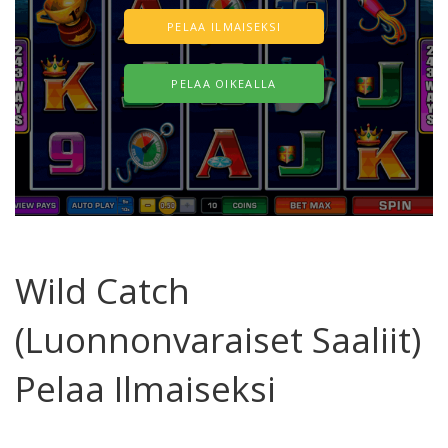
PELAA ILMAISEKSI
PELAA OIKEALLA
Wild Catch
(Luonnonvaraiset Saaliit)
Pelaa Ilmaiseksi