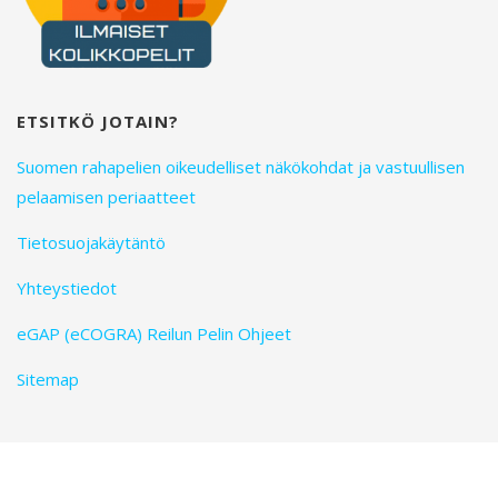
ETSITKÖ JOTAIN?
Suomen rahapelien oikeudelliset näkökohdat ja vastuullisen
pelaamisen periaatteet
Tietosuojakäytäntö
Yhteystiedot
eGAP (eCOGRA) Reilun Pelin Ohjeet
Sitemap