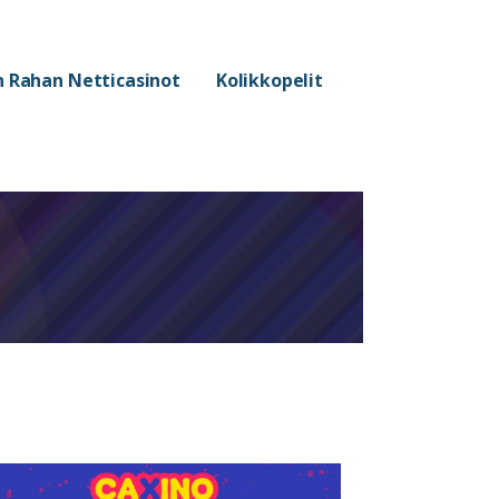
 Rahan Netticasinot
Kolikkopelit