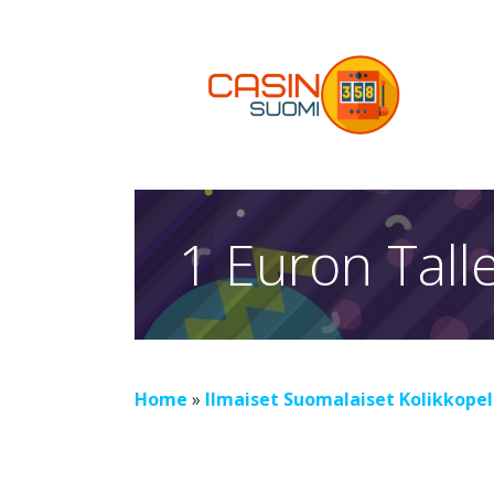
S
k
i
p
t
Suomi Casino 35
o
c
o
1 Euron Tall
n
t
e
n
t
Home
»
Ilmaiset Suomalaiset Kolikkopel