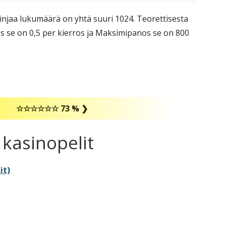
linjaa lukumäärä on yhtä suuri 1024. Teorettisesta
 se on 0,5 per kierros ja Maksimipanos se on 800
☆☆☆☆☆☆ 73 % ❯
 kasinopelit
it)