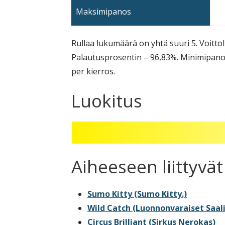
Maksimipanos
Rullaa lukumäärä on yhtä suuri 5. Voitto
Palautusprosentin – 96,83%. Minimipanos
per kierros.
Luokitus
Aiheeseen liittyvät
Sumo Kitty (Sumo Kitty.)
Wild Catch (Luonnonvaraiset Saali
Circus Brilliant (Sirkus Nerokas)