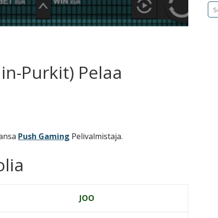
S
e
a
r
c
n-Purkit) Pelaa
h
f
o
r
:
tansa
Push Gaming
Pelivalmistaja.
lia
JOO