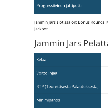
Progressiivinen jättipotti
Jammin Jars slotissa on: Bonus Rounds, Mul
Jackpot.
Jammin Jars Pelat
Kelaa
Voittolinjaa
RTP (Teorettisesta Palautuksesta)
Minimipanos