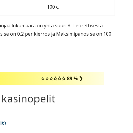
100 c.
linjaa lukumäärä on yhtä suuri 8. Teorettisesta
 se on 0,2 per kierros ja Maksimipanos se on 100
☆☆☆☆☆☆ 89 % ❯
 kasinopelit
it)