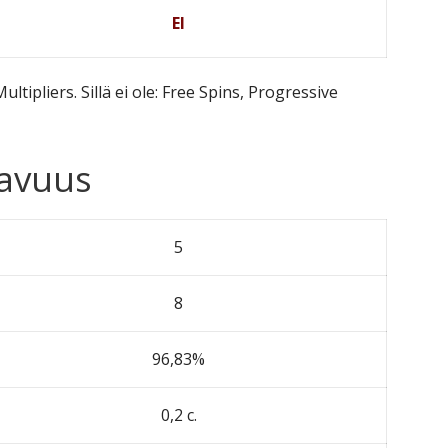
EI
tipliers. Sillä ei ole: Free Spins, Progressive
tavuus
5
8
96,83%
0,2 c.