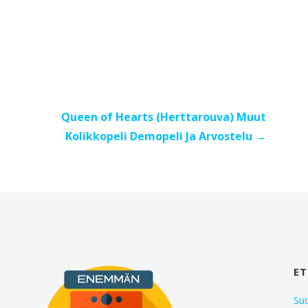
Queen of Hearts (Herttarouva) Muut
Kolikkopeli Demopeli Ja Arvostelu →
ET
Su