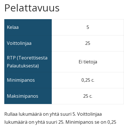
Pelattavuus
Kelaa
5
Voittolinjaa
25
RTP (Teorettisesta
Ei tietoja
Palautuksesta)
Minimipanos
0,25 c.
Maksimipanos
25 c.
Rullaa lukumäärä on yhtä suuri 5. Voittolinjaa
lukumäärä on yhtä suuri 25. Minimipanos se on 0,25