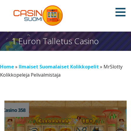
S
k
i
Suomi Casino 358
p
t
1 Euron Talletus Casino
o
c
o
Home
»
Ilmaiset Suomalaiset Kolikkopelit
»
MrSlotty
n
Kolikkopeleja Pelivalmistaja
t
e
n
t