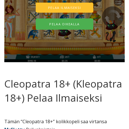
PELAA ILMAISEKSI
PELAA OIKEALLA
Cleopatra 18+ (Kleopatra
18+) Pelaa Ilmaiseksi
Tämän “Cleopatra 18+” kolikkopeli saa virtansa