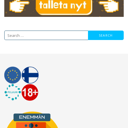
S
e
a
r
c
h
f
o
r
: