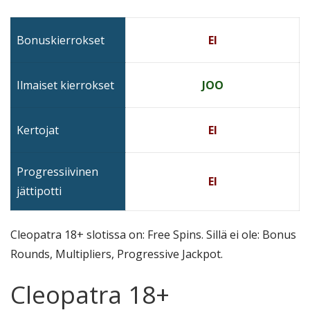
Bonuskierrokset
EI
Ilmaiset kierrokset
JOO
Kertojat
EI
Progressiivinen
EI
jättipotti
Cleopatra 18+ slotissa on: Free Spins. Sillä ei ole: Bonus
Rounds, Multipliers, Progressive Jackpot.
Cleopatra 18+