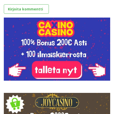
Kirjoita kommentti