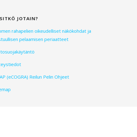
SITKÖ JOTAIN?
omen rahapelien oikeudelliset näkökohdat ja
stuullisen pelaamisen periaatteet
etosuojakäytäntö
teystiedot
AP (eCOGRA) Reilun Pelin Ohjeet
temap