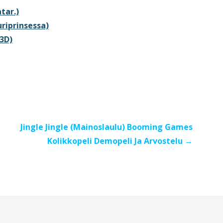
tar.)
uriprinsessa)
 3D)
Jingle Jingle (Mainoslaulu) Booming Games
Kolikkopeli Demopeli Ja Arvostelu →