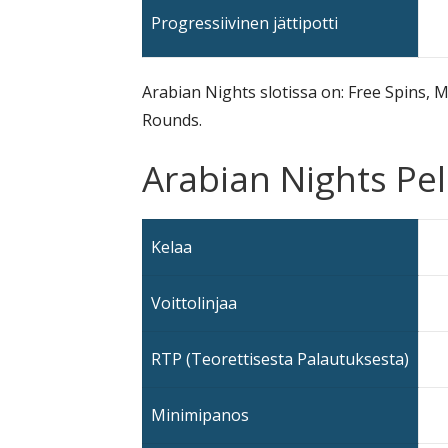
Progressiivinen jättipotti
Arabian Nights slotissa on: Free Spins, Mu
Rounds.
Arabian Nights Pe
Kelaa
Voittolinjaa
RTP (Teorettisesta Palautuksesta)
Minimipanos