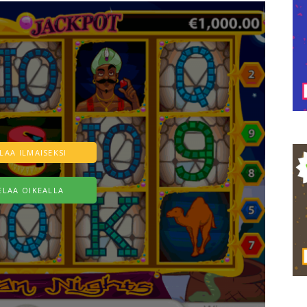
LAA ILMAISEKSI
ELAA OIKEALLA