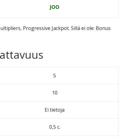
JOO
ltipliers, Progressive Jackpot. Sillä ei ole: Bonus
lattavuus
5
10
Ei tietoja
0,5 c.