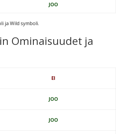
JOO
i ja Wild symboli.
lin Ominaisuudet ja
EI
JOO
JOO