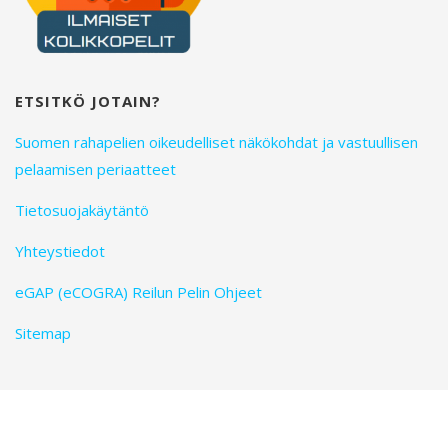
ETSITKÖ JOTAIN?
Suomen rahapelien oikeudelliset näkökohdat ja vastuullisen
pelaamisen periaatteet
Tietosuojakäytäntö
Yhteystiedot
eGAP (eCOGRA) Reilun Pelin Ohjeet
Sitemap