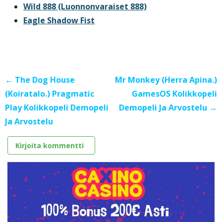
Wild 888 (Luonnonvaraiset 888)
Eagle Shadow Fist
← The Dog House
Mr Monkey (Herra Apina.)
(Koiratalo.) Pragmatic
GamesOS Kolikkopeli
Play Kolikkopeli Demopeli
Demopeli Ja Arvostelu →
Ja Arvostelu
Kirjoita kommentti