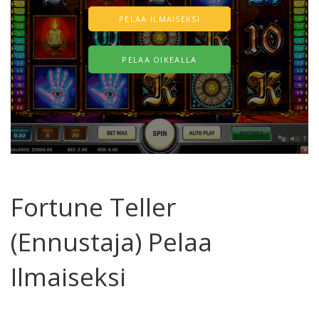
PELAA ILMAISEKSI
PELAA OIKEALLA
Fortune Teller
(Ennustaja) Pelaa
Ilmaiseksi