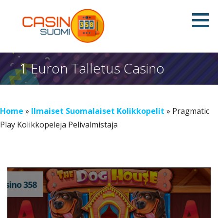
S
k
i
Suomi Casino 358
p
t
1 Euron Talletus Casino
o
c
o
Home
»
Ilmaiset Suomalaiset Kolikkopelit
»
Pragmatic
n
Play Kolikkopeleja Pelivalmistaja
t
e
n
t