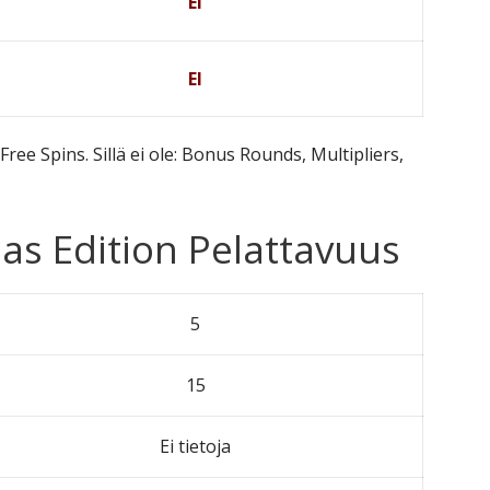
EI
EI
Free Spins. Sillä ei ole: Bonus Rounds, Multipliers,
as Edition Pelattavuus
5
15
Ei tietoja