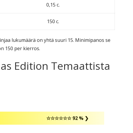
0,15 c.
150 c.
linjaa lukumäärä on yhtä suuri 15. Minimipanos se
n 150 per kierros.
as Edition Temaattista
☆☆☆☆☆☆ 92 % ❯