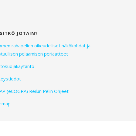
SITKÖ JOTAIN?
omen rahapelien oikeudelliset näkökohdat ja
stuullisen pelaamisen periaatteet
etosuojakäytäntö
teystiedot
AP (eCOGRA) Reilun Pelin Ohjeet
temap