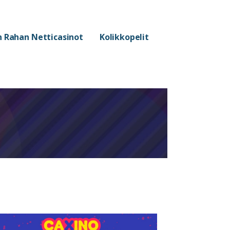
 Rahan Netticasinot
Kolikkopelit