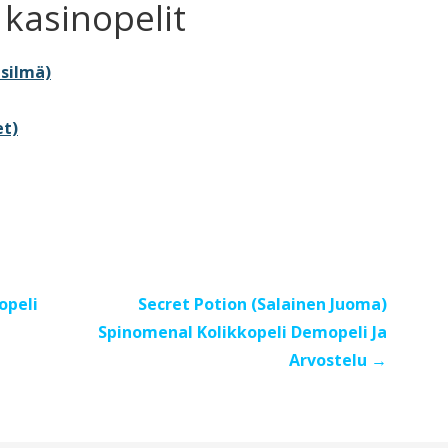
 kasinopelit
silmä)
et)
opeli
Secret Potion (Salainen Juoma)
Spinomenal Kolikkopeli Demopeli Ja
Arvostelu →