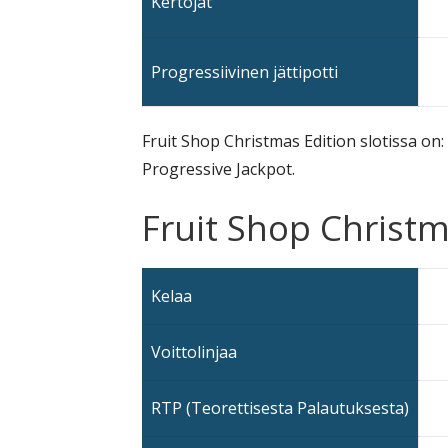
Kertojat
Progressiivinen jättipotti
Fruit Shop Christmas Edition slotissa on: 
Progressive Jackpot.
Fruit Shop Christm
Kelaa
Voittolinjaa
RTP (Teorettisesta Palautuksesta)