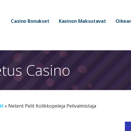
Casino Bonukset
Kasinon Maksutavat
Oikean
8
etus Casino
it
»
Netent Pelit Kolikkopeleja Pelivalmistaja