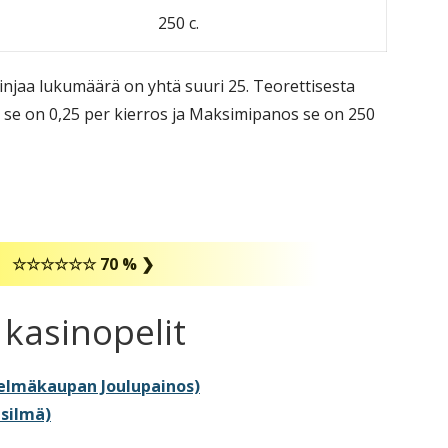
250 c.
linjaa lukumäärä on yhtä suuri 25. Teorettisesta
se on 0,25 per kierros ja Maksimipanos se on 250
☆☆☆☆☆☆ 70 % ❯
 kasinopelit
delmäkaupan Joulupainos)
silmä)