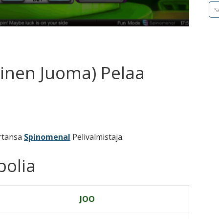
S
e
a
r
c
ainen Juoma) Pelaa
h
f
o
r
:
irtansa
Spinomenal
Pelivalmistaja.
bolia
JOO