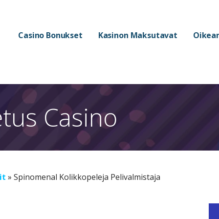
Casino Bonukset
Kasinon Maksutavat
Oikean
8
etus Casino
it
»
Spinomenal Kolikkopeleja Pelivalmistaja