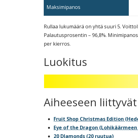
Maksimipanos
Rullaa lukumäärä on yhtä suuri 5. Voitto
Palautusprosentin – 96,8%. Minimipanos 
per kierros.
Luokitus
Aiheeseen liittyvät
Fruit Shop Christmas Edition (He
Eye of the Dragon (Lohikäärmeen 
20 DIamonds (20 ruutua)