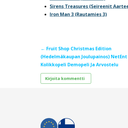
Sirens Treasures (Seireenit Aarte
Iron Man 3 (Rautamies 3)
← Fruit Shop Christmas Edition
(Hedelmäkaupan Joulupainos) NetEnt
Kolikkopeli Demopeli Ja Arvostelu
Kirjoita kommentti