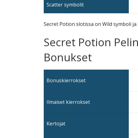
Scatter symbolit
Secret Potion slotissa on Wild symboli ja
Secret Potion Peli
Bonukset
Bonuskierrokset
Ilmaiset kierrokset
Kertojat