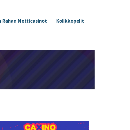
 Rahan Netticasinot
Kolikkopelit