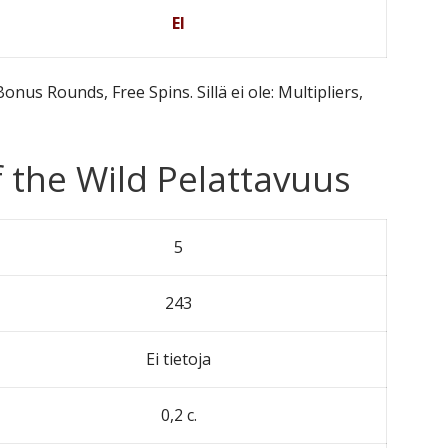
EI
 Bonus Rounds, Free Spins. Sillä ei ole: Multipliers,
of the Wild Pelattavuus
5
243
Ei tietoja
0,2 c.