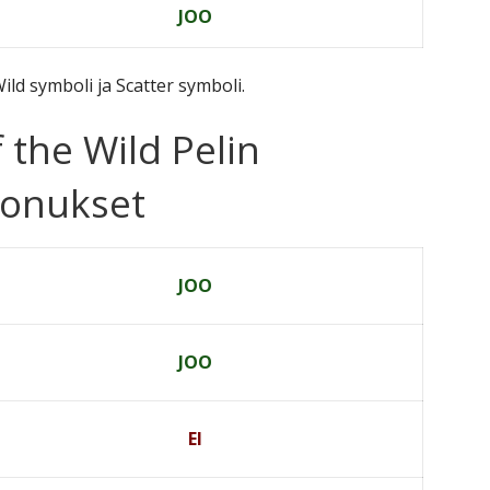
JOO
Wild symboli ja Scatter symboli.
f the Wild Pelin
Bonukset
JOO
JOO
EI