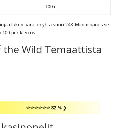
100 c.
linjaa lukumäärä on yhtä suuri 243. Minimipanos se
 100 per kierros.
of the Wild Temaattista
☆☆☆☆☆☆ 82 % ❯
 kasinopelit