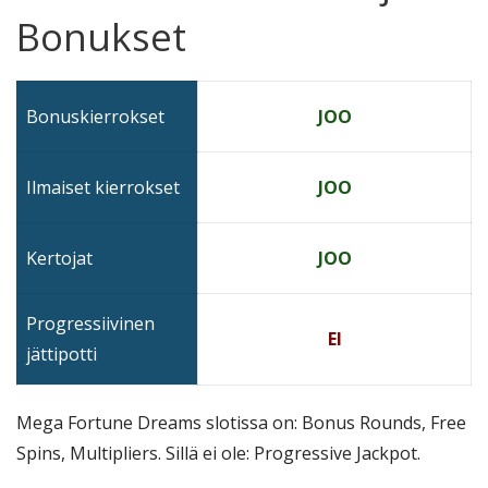
Bonukset
Bonuskierrokset
JOO
Ilmaiset kierrokset
JOO
Kertojat
JOO
Progressiivinen
EI
jättipotti
Mega Fortune Dreams slotissa on: Bonus Rounds, Free
Spins, Multipliers. Sillä ei ole: Progressive Jackpot.