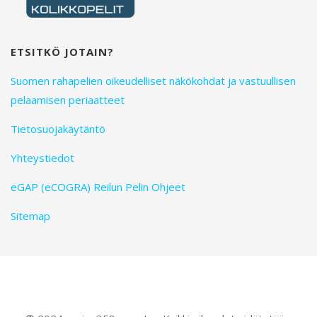
ETSITKÖ JOTAIN?
Suomen rahapelien oikeudelliset näkökohdat ja vastuullisen
pelaamisen periaatteet
Tietosuojakäytäntö
Yhteystiedot
eGAP (eCOGRA) Reilun Pelin Ohjeet
Sitemap