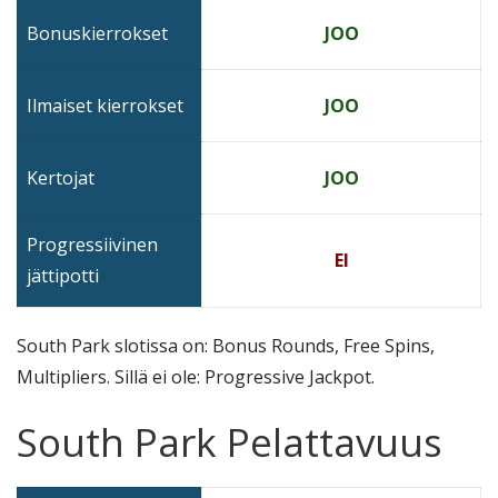
Bonuskierrokset
JOO
Ilmaiset kierrokset
JOO
Kertojat
JOO
Progressiivinen
EI
jättipotti
South Park slotissa on: Bonus Rounds, Free Spins,
Multipliers. Sillä ei ole: Progressive Jackpot.
South Park Pelattavuus