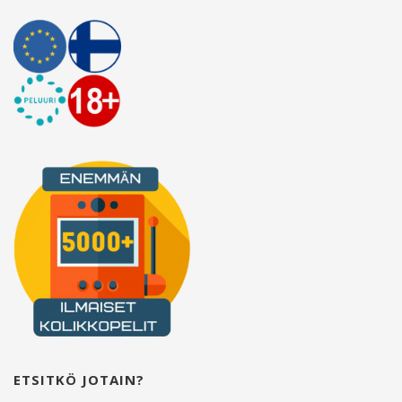
c
h
f
o
r
:
ETSITKÖ JOTAIN?