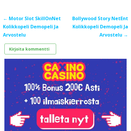
← Motor Slot SkillOnNet
Bollywood Story NetEnt
Kolikkopeli Demopeli Ja
Kolikkopeli Demopeli Ja
Arvostelu
Arvostelu →
Kirjoita kommentti