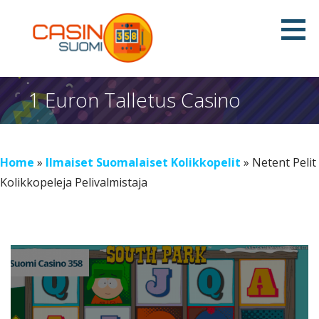
S
k
i
Suomi Casino 358
p
t
1 Euron Talletus Casino
o
c
o
Home
»
Ilmaiset Suomalaiset Kolikkopelit
»
Netent Pelit
n
Kolikkopeleja Pelivalmistaja
t
e
n
t