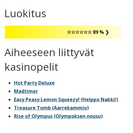
Luokitus
☆☆☆☆☆☆ 89 % ❯
Aiheeseen liittyvät
kasinopelit
Hot Party Deluxe
Madtimer
Easy Peasy Lemon Squeezy! (Helppo Nakki!)
Treasure Tomb (Aarrekammio)
Rise of Olympus (Olympoksen nousu)