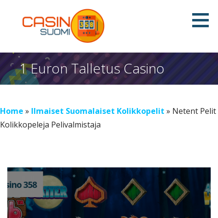
S
k
i
Suomi Casino 358
p
t
1 Euron Talletus Casino
o
c
o
Home
»
Ilmaiset Suomalaiset Kolikkopelit
»
Netent Pelit
n
Kolikkopeleja Pelivalmistaja
t
e
n
t