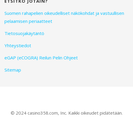
ETSITKÖ JOTAIN?
Suomen rahapelien oikeudelliset näkökohdat ja vastuullisen
pelaamisen periaatteet
Tietosuojakäytäntö
Yhteystiedot
eGAP (eCOGRA) Reilun Pelin Ohjeet
Sitemap
© 2024 casino358.com, Inc. Kaikki oikeudet pidätetään.