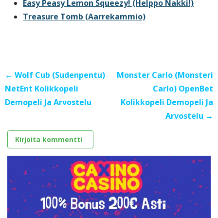
Easy Peasy Lemon Squeezy! (Helppo Nakki!)
Treasure Tomb (Aarrekammio)
← Wolf Cub (Sudenpentu)
Monster Carlo (Monsteri
NetEnt Kolikkopeli
Carlo) OpenBet
Demopeli Ja Arvostelu
Kolikkopeli Demopeli Ja
Arvostelu →
Kirjoita kommentti