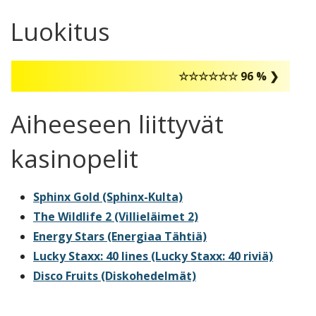
Luokitus
☆☆☆☆☆☆ 96 % ❯
Aiheeseen liittyvät
kasinopelit
Sphinx Gold (Sphinx-Kulta)
The Wildlife 2 (Villieläimet 2)
Energy Stars (Energiaa Tähtiä)
Lucky Staxx: 40 lines (Lucky Staxx: 40 riviä)
Disco Fruits (Diskohedelmät)