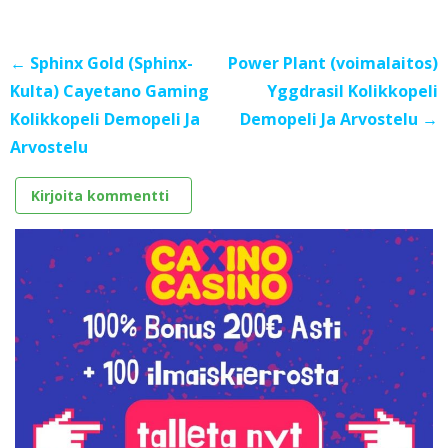
← Sphinx Gold (Sphinx-
Power Plant (voimalaitos)
Kulta) Cayetano Gaming
Yggdrasil Kolikkopeli
Kolikkopeli Demopeli Ja
Demopeli Ja Arvostelu →
Arvostelu
Kirjoita kommentti