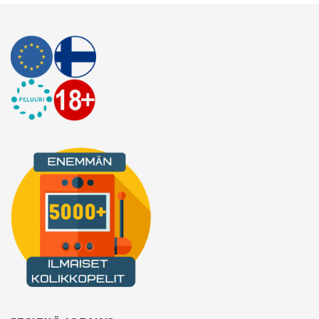
r
c
h
f
o
r
: