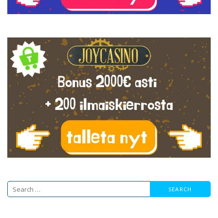
S
e
a