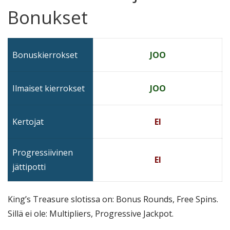
Bonukset
Bonuskierrokset
JOO
Ilmaiset kierrokset
JOO
Kertojat
EI
Progressiivinen
EI
jättipotti
King’s Treasure slotissa on: Bonus Rounds, Free Spins.
Sillä ei ole: Multipliers, Progressive Jackpot.