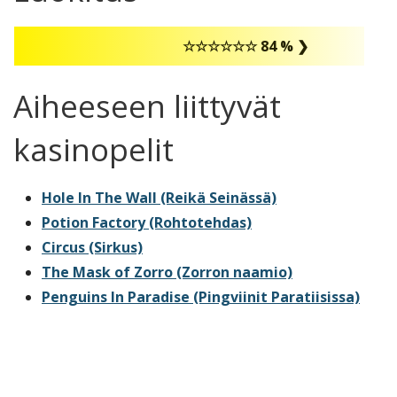
☆☆☆☆☆☆ 84 % ❯
Aiheeseen liittyvät
kasinopelit
Hole In The Wall (Reikä Seinässä)
Potion Factory (Rohtotehdas)
Circus (Sirkus)
The Mask of Zorro (Zorron naamio)
Penguins In Paradise (Pingviinit Paratiisissa)