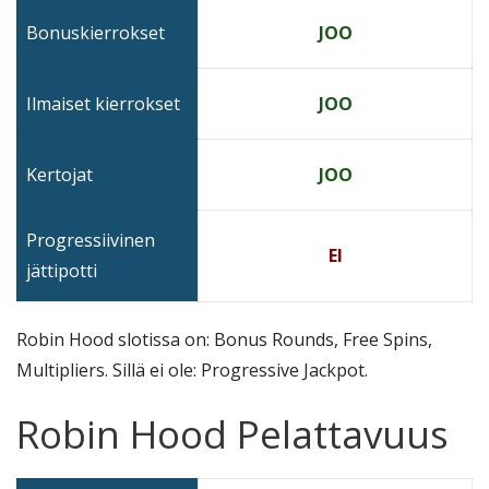
Bonuskierrokset
JOO
Ilmaiset kierrokset
JOO
Kertojat
JOO
Progressiivinen
EI
jättipotti
Robin Hood slotissa on: Bonus Rounds, Free Spins,
Multipliers. Sillä ei ole: Progressive Jackpot.
Robin Hood Pelattavuus