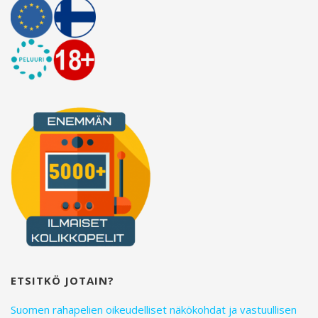
h
f
o
r
:
ETSITKÖ JOTAIN?
Suomen rahapelien oikeudelliset näkökohdat ja vastuullisen