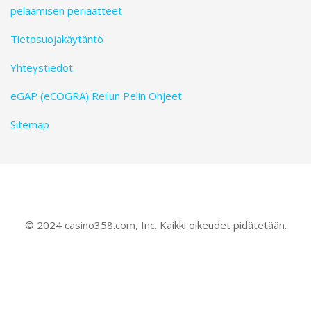
pelaamisen periaatteet
Tietosuojakäytäntö
Yhteystiedot
eGAP (eCOGRA) Reilun Pelin Ohjeet
Sitemap
© 2024 casino358.com, Inc. Kaikki oikeudet pidätetään.