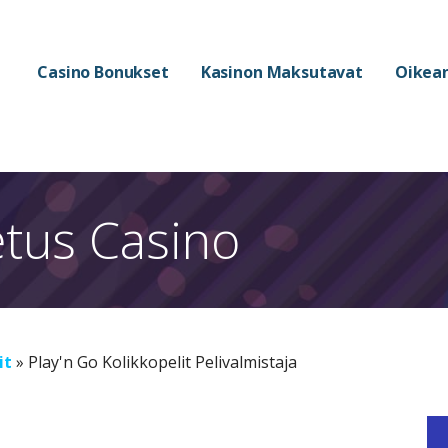
Casino Bonukset
Kasinon Maksutavat
Oikean
8
etus Casino
it
»
Play'n Go Kolikkopelit Pelivalmistaja