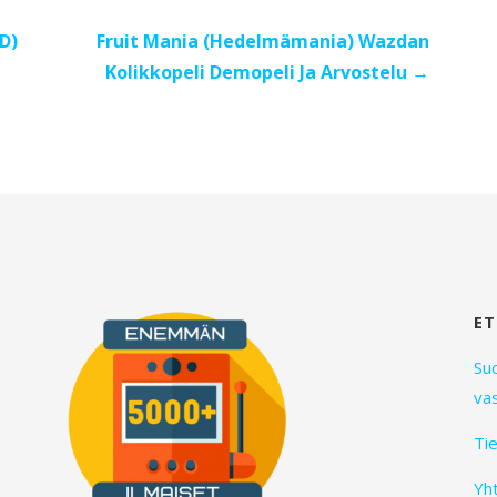
HD)
Fruit Mania (Hedelmämania) Wazdan
Kolikkopeli Demopeli Ja Arvostelu →
ET
Su
va
Ti
Yh