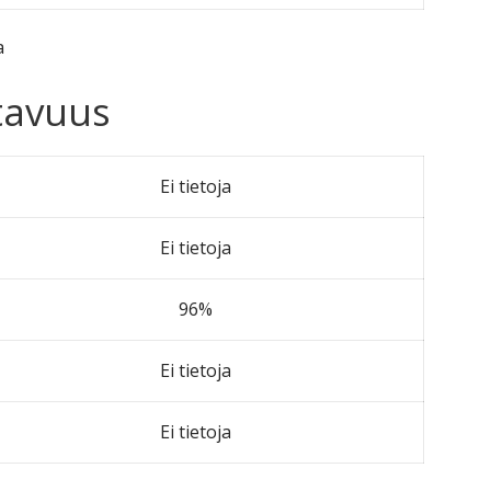
a
tavuus
Ei tietoja
Ei tietoja
96%
Ei tietoja
Ei tietoja