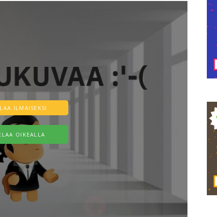
LAA ILMAISEKSI
ELAA OIKEALLA