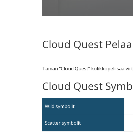
Cloud Quest Pelaa 
Tämän “Cloud Quest” kolikkopeli saa vi
Cloud Quest Symb
Wild symbolit
Scatter symbolit