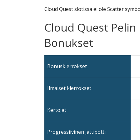
Cloud Quest slotissa ei ole Scatter symbol
Cloud Quest Pelin
Bonukset
Bonuskierrokset
Ilmaiset kierrokset
Kertojat
Progressiivinen jättipotti