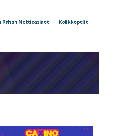
 Rahan Netticasinot
Kolikkopelit