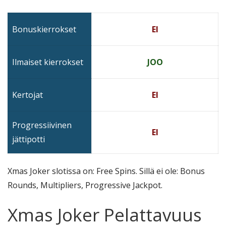
Bonuskierrokset
EI
Ilmaiset kierrokset
JOO
Kertojat
EI
Progressiivinen
EI
jättipotti
Xmas Joker slotissa on: Free Spins. Sillä ei ole: Bonus
Rounds, Multipliers, Progressive Jackpot.
Xmas Joker Pelattavuus