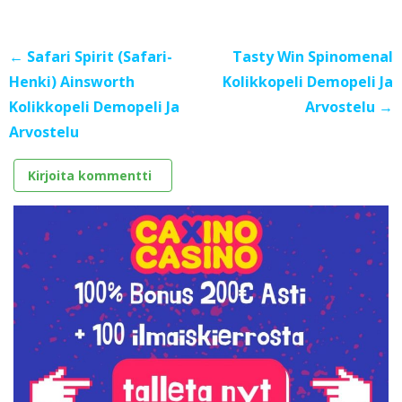
← Safari Spirit (Safari-
Tasty Win Spinomenal
Henki) Ainsworth
Kolikkopeli Demopeli Ja
Kolikkopeli Demopeli Ja
Arvostelu →
Arvostelu
Kirjoita kommentti