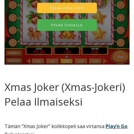
PELAA ILMAISEKSI
PELAA OIKEALLA
Xmas Joker (Xmas-Jokeri)
Pelaa Ilmaiseksi
Tämän “Xmas Joker” kolikkopeli saa virtansa
Play’n Go