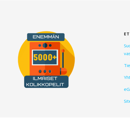
ET
Su
va
Ti
Yh
eG
Si