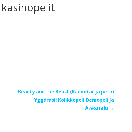
 kasinopelit
Beauty and the Beast (Kaunotar ja peto)
Yggdrasil Kolikkopeli Demopeli Ja
Arvostelu →