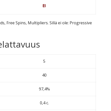
EI
 Free Spins, Multipliers. Sillä ei ole: Progressive
lattavuus
5
40
97,4%
0,4 c.