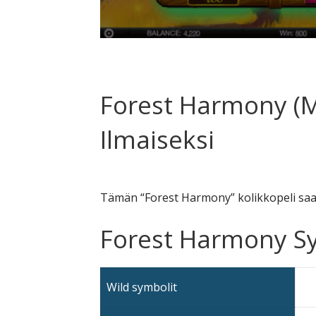
Forest Harmony (
Ilmaiseksi
Tämän “Forest Harmony” kolikkopeli saa
Forest Harmony S
Wild symbolit