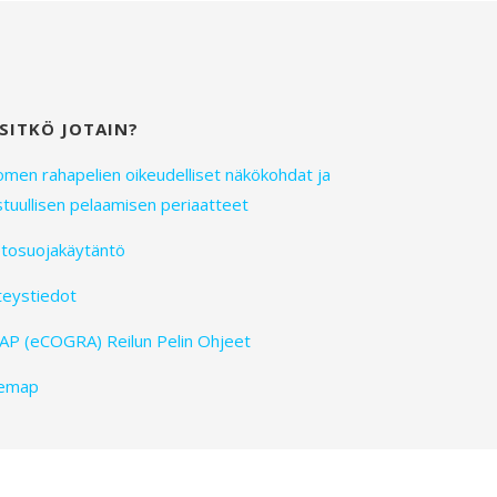
SITKÖ JOTAIN?
omen rahapelien oikeudelliset näkökohdat ja
stuullisen pelaamisen periaatteet
etosuojakäytäntö
teystiedot
AP (eCOGRA) Reilun Pelin Ohjeet
temap