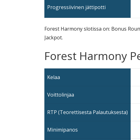
Progressiivinen jättipotti
Forest Harmony slotissa on: Bonus Rounds,
Jackpot.
Forest Harmony Pe
Kelaa
Voittolinjaa
RTP (Teorettisesta Palautuksesta)
Minimipanos