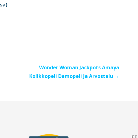
sa)
Wonder Woman Jackpots Amaya
Kolikkopeli Demopeli Ja Arvostelu →
ET