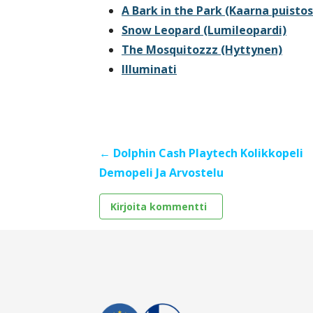
A Bark in the Park (Kaarna puistos
Snow Leopard (Lumileopardi)
The Mosquitozzz (Hyttynen)
Illuminati
← Dolphin Cash Playtech Kolikkopeli
Demopeli Ja Arvostelu
Kirjoita kommentti