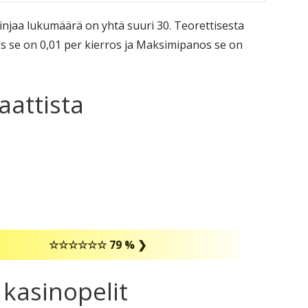
linjaa lukumäärä on yhtä suuri 30. Teorettisesta
 se on 0,01 per kierros ja Maksimipanos se on
attista
☆☆☆☆☆☆ 79 % ❯
 kasinopelit