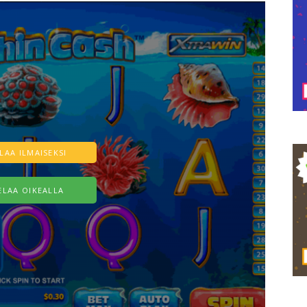
LAA ILMAISEKSI
ELAA OIKEALLA