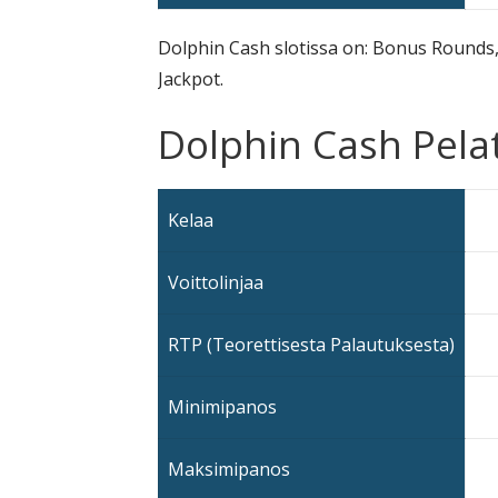
Dolphin Cash slotissa on: Bonus Rounds, F
Jackpot.
Dolphin Cash Pela
Kelaa
Voittolinjaa
RTP (Teorettisesta Palautuksesta)
Minimipanos
Maksimipanos