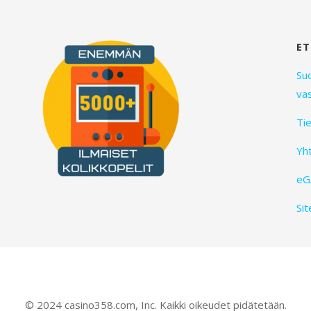
ET
Su
va
Ti
Yh
eG
Si
© 2024 casino358.com, Inc. Kaikki oikeudet pidätetään.