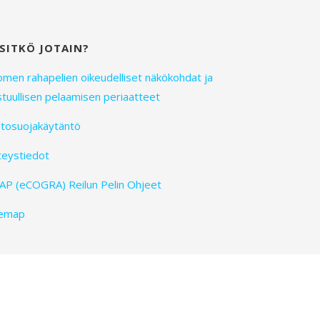
SITKÖ JOTAIN?
omen rahapelien oikeudelliset näkökohdat ja
stuullisen pelaamisen periaatteet
etosuojakäytäntö
teystiedot
AP (eCOGRA) Reilun Pelin Ohjeet
temap