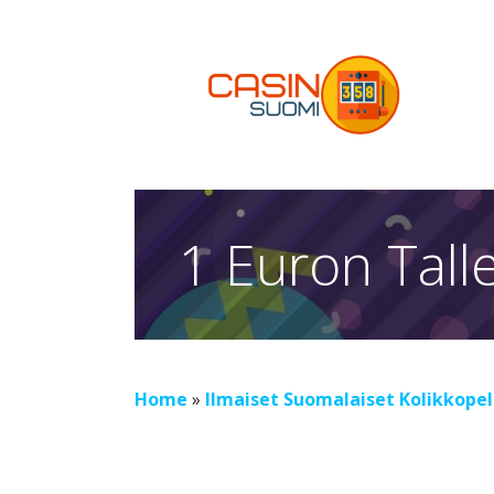
S
k
i
p
t
Suomi Casino 35
o
c
o
1 Euron Tall
n
t
e
n
t
Home
»
Ilmaiset Suomalaiset Kolikkopel