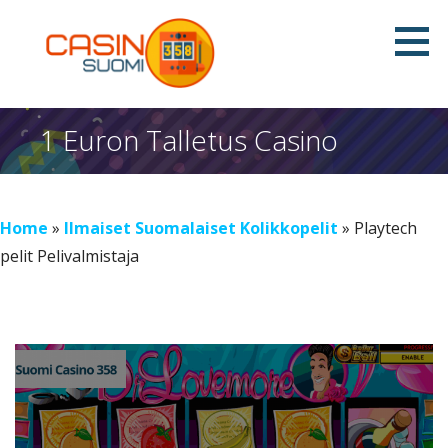
S
k
i
Suomi Casino 358
p
t
1 Euron Talletus Casino
o
c
o
Home
»
Ilmaiset Suomalaiset Kolikkopelit
»
Playtech
n
pelit Pelivalmistaja
t
e
n
t