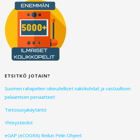
ETSITKÖ JOTAIN?
Suomen rahapelien oikeudelliset näkökohdat ja vastuullisen
pelaamisen periaatteet
Tietosuojakäytäntö
Yhteystiedot
eGAP (eCOGRA) Reilun Pelin Ohjeet