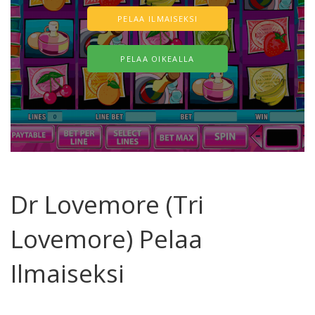
PELAA ILMAISEKSI
PELAA OIKEALLA
Dr Lovemore (Tri
Lovemore) Pelaa
Ilmaiseksi