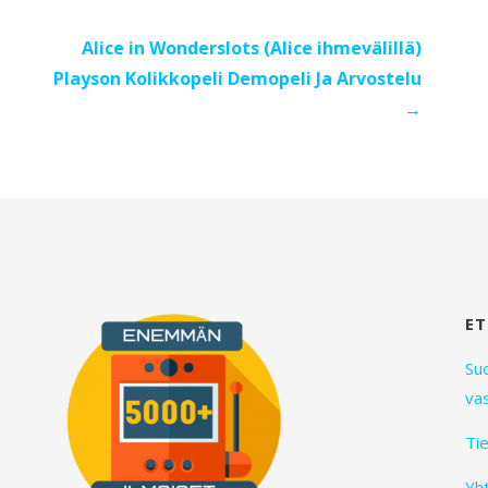
Alice in Wonderslots (Alice ihmevälillä)
Playson Kolikkopeli Demopeli Ja Arvostelu
→
ET
Su
va
Ti
Yh