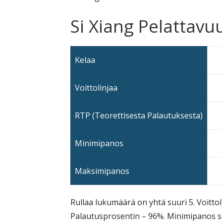
Si Xiang Pelattavu
Kelaa
Voittolinjaa
RTP (Teorettisesta Palautuksesta)
Minimipanos
Maksimipanos
Rullaa lukumäärä on yhtä suuri 5. Voitto
Palautusprosentin – 96%. Minimipanos s