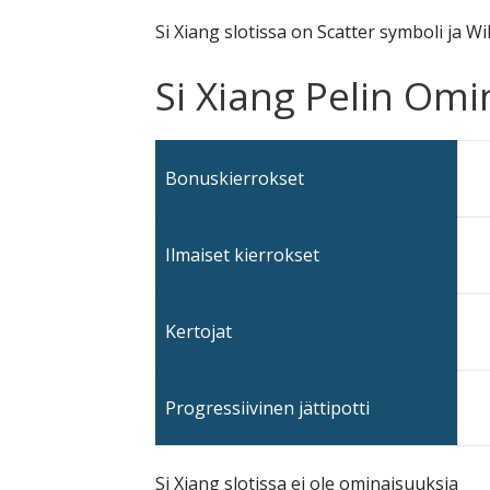
Si Xiang slotissa on Scatter symboli ja Wi
Si Xiang Pelin Om
Bonuskierrokset
Ilmaiset kierrokset
Kertojat
Progressiivinen jättipotti
Si Xiang slotissa ei ole ominaisuuksia