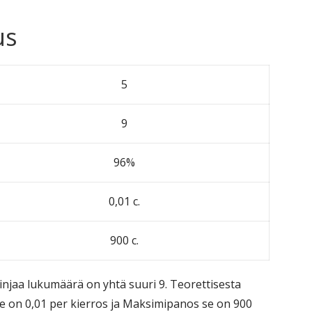
us
5
9
96%
0,01 c.
900 c.
linjaa lukumäärä on yhtä suuri 9. Teorettisesta
e on 0,01 per kierros ja Maksimipanos se on 900