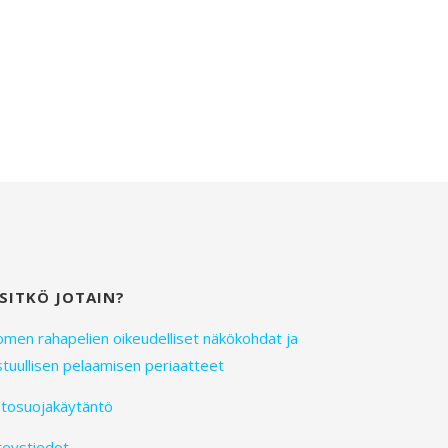
SITKÖ JOTAIN?
omen rahapelien oikeudelliset näkökohdat ja
stuullisen pelaamisen periaatteet
etosuojakäytäntö
teystiedot