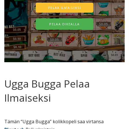
PELAA ILMAISEKSI
PELAA OIKEALLA
Ugga Bugga Pelaa
Ilmaiseksi
Tämän “Ugga Bugga” kolikkopeli saa virtansa