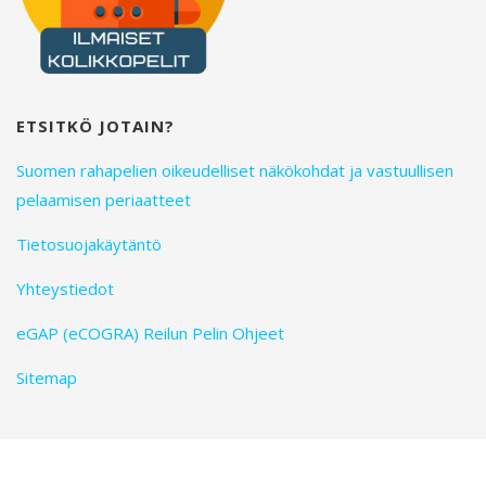
ETSITKÖ JOTAIN?
Suomen rahapelien oikeudelliset näkökohdat ja vastuullisen
pelaamisen periaatteet
Tietosuojakäytäntö
Yhteystiedot
eGAP (eCOGRA) Reilun Pelin Ohjeet
Sitemap