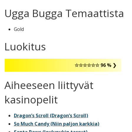
Ugga Bugga Temaattista
Gold
Luokitus
☆☆☆☆☆☆ 96 % ❯
Aiheeseen liittyvät
kasinopelit
Dragon’s Scroll (Dragon’s Scroll)
So Much Candy (Niin paljon karkkia)
Santa Paws (Joulupukin tassut)