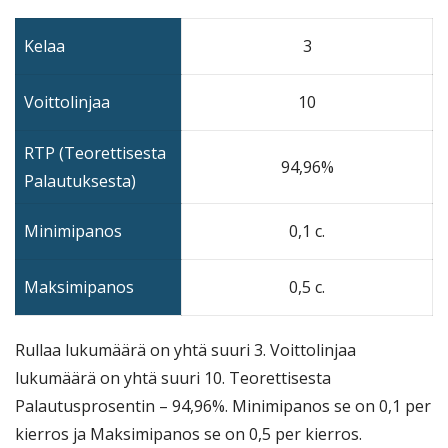
Kelaa
3
Voittolinjaa
10
RTP (Teorettisesta
94,96%
Palautuksesta)
Minimipanos
0,1 c.
Maksimipanos
0,5 c.
Rullaa lukumäärä on yhtä suuri 3. Voittolinjaa
lukumäärä on yhtä suuri 10. Teorettisesta
Palautusprosentin – 94,96%. Minimipanos se on 0,1 per
kierros ja Maksimipanos se on 0,5 per kierros.