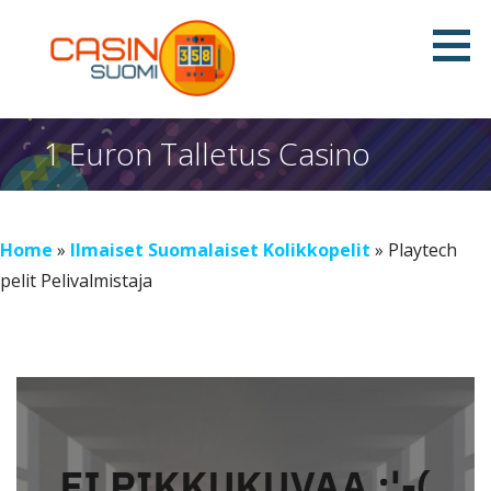
S
k
i
Suomi Casino 358
p
t
1 Euron Talletus Casino
o
c
o
Home
»
Ilmaiset Suomalaiset Kolikkopelit
»
Playtech
n
pelit Pelivalmistaja
t
e
n
t