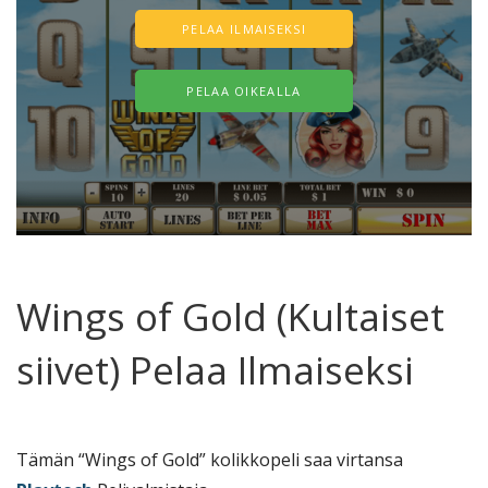
PELAA ILMAISEKSI
PELAA OIKEALLA
Wings of Gold (Kultaiset
siivet) Pelaa Ilmaiseksi
Tämän “Wings of Gold” kolikkopeli saa virtansa