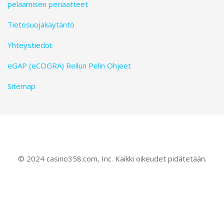
pelaamisen periaatteet
Tietosuojakäytäntö
Yhteystiedot
eGAP (eCOGRA) Reilun Pelin Ohjeet
Sitemap
© 2024 casino358.com, Inc. Kaikki oikeudet pidätetään.