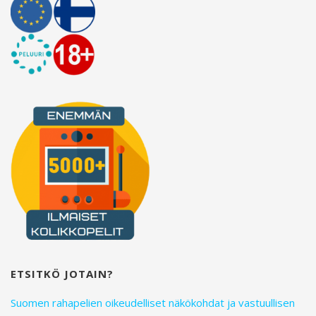
h
f
o
r
:
ETSITKÖ JOTAIN?
Suomen rahapelien oikeudelliset näkökohdat ja vastuullisen