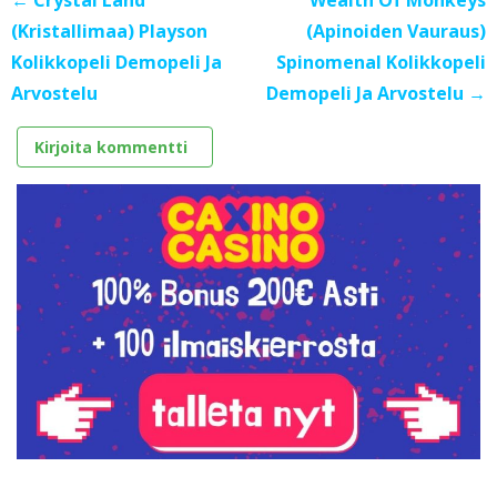
(Kristallimaa) Playson
(Apinoiden Vauraus)
Kolikkopeli Demopeli Ja
Spinomenal Kolikkopeli
Arvostelu
Demopeli Ja Arvostelu →
Kirjoita kommentti