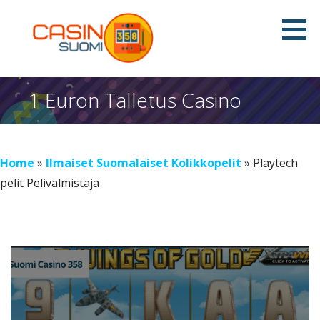
S
k
i
Suomi Casino 358
p
t
1 Euron Talletus Casino
o
c
o
Home
»
Ilmaiset Suomalaiset Kolikkopelit
»
Playtech
n
pelit Pelivalmistaja
t
e
n
t