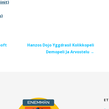
init)
s)
soft
Hanzos Dojo Yggdrasil Kolikkopeli
Demopeli Ja Arvostelu →
ET