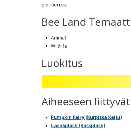
per kierros.
Bee Land Temaatt
Animal
Wildlife
Luokitus
Aiheeseen liittyvät
Pumpkin Fairy (Kurpitsa Keiju)
CashSplash (Kassplash)