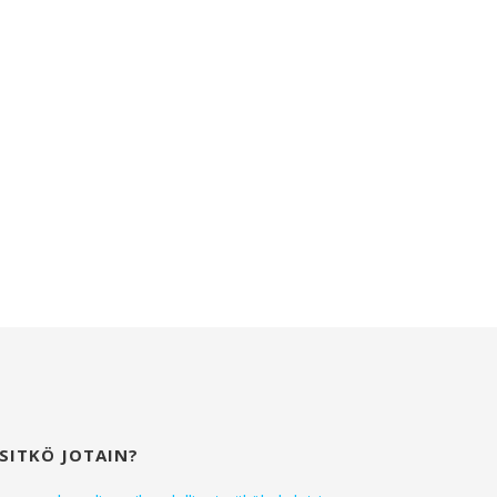
SITKÖ JOTAIN?