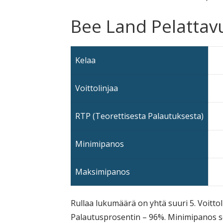
Bee Land Pelattav
Kelaa
Voittolinjaa
RTP (Teorettisesta Palautuksesta)
Minimipanos
Maksimipanos
Rullaa lukumäärä on yhtä suuri 5. Voitto
Palautusprosentin – 96%. Minimipanos s